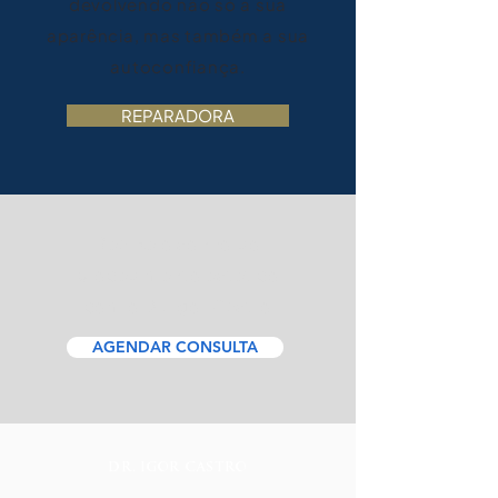
devolvendo não só a sua
aparência, mas também a sua
autoconfiança.
REPARADORA
Realize o sonho do
procedimento estético
com o Dr. Igor Castro
AGENDAR CONSULTA
DR. IGOR CASTRO