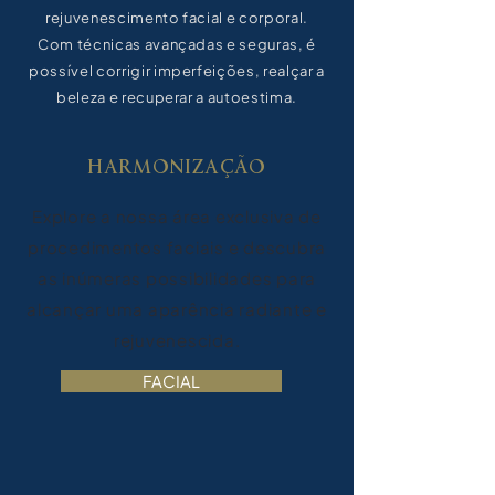
rejuvenescimento facial e corporal.
Com técnicas avançadas e seguras, é
possível corrigir imperfeições, realçar a
beleza e recuperar a autoestima.
HARMONIZAÇÃO
Explore a nossa área exclusiva de
procedimentos faciais e descubra
as inúmeras possibilidades para
alcançar uma aparência radiante e
rejuvenescida.
FACIAL