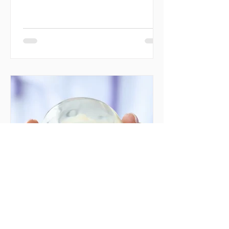
Microagulhamento se destaca como
uma das...
DR. IGOR CASTRO CARNEIRO
27 de jan. de 2025
Melhorar o Volume das