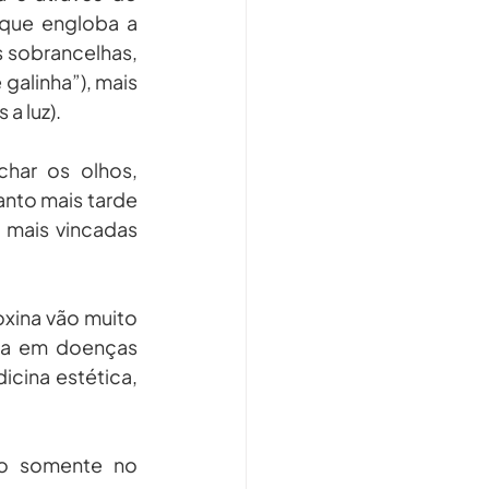
que engloba a 
 sobrancelhas, 
alinha”), mais 
a luz).
har os olhos, 
nto mais tarde 
 mais vincadas 
xina vão muito 
ada em doenças 
cina estética, 
o somente no 