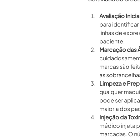
Avaliação Inicia
para identificar
linhas de expr
paciente.
Marcação das Á
cuidadosamente 
marcas são feit
as sobrancelhas
Limpeza e Prep
qualquer maqui
pode ser aplica
maioria dos pac
Injeção da Toxi
médico injeta p
marcadas. O nú