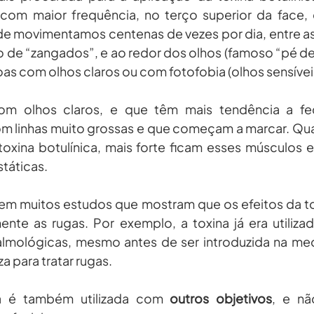
 com maior frequência, no terço superior da face, 
de movimentamos centenas de vezes por dia, entre as
 de “zangados”, e ao redor dos olhos (famoso “pé de g
s com olhos claros ou com fotofobia (olhos sensíveis 
om olhos claros, e que têm mais tendência a fec
m linhas muito grossas e que começam a marcar. Qua
 toxina botulínica, mais forte ficam esses músculos e
státicas.
tem muitos estudos que mostram que os efeitos da to
ente as rugas. Por exemplo, a toxina já era utiliz
almológicas, mesmo antes de ser introduzida na medi
a para tratar rugas.
ca é também utilizada com 
outros objetivos
, e nã