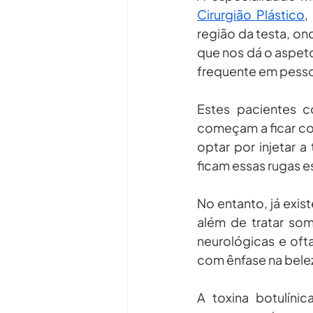
Cirurgião Plástico
,
região da testa, on
que nos dá o aspeto
frequente em pessoa
Estes pacientes c
começam a ficar co
optar por injetar a
ficam essas rugas e
No entanto, já exis
além de tratar som
neurológicas e oft
com ênfase na belez
A toxina botulíni