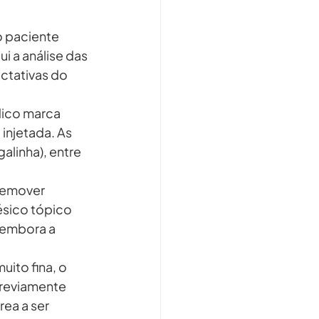
o paciente 
i a análise das 
ctativas do 
dico marca 
injetada. As 
alinha), entre 
remover 
sico tópico 
 embora a 
ito fina, o 
previamente 
ea a ser 