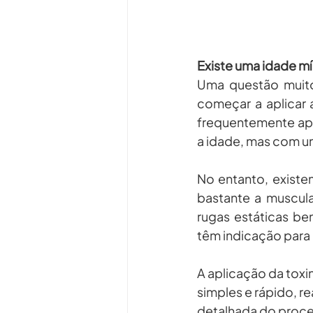
Existe uma idade mí
Uma questão muito
começar a aplicar 
frequentemente apó
a idade, mas com um
No entanto, existe
bastante a muscula
rugas estáticas be
têm indicação para e
A aplicação da toxi
simples e rápido, r
detalhada do proc