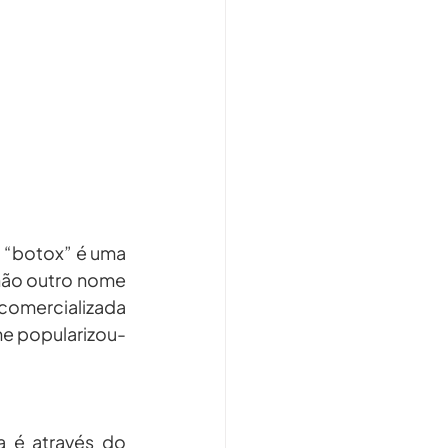
 ou de um princípio ativo. O “botox” é uma 
não outro nome 
comercializada 
me popularizou-
A especialidade mais procurada para a aplicação da toxina botulínica é através do 