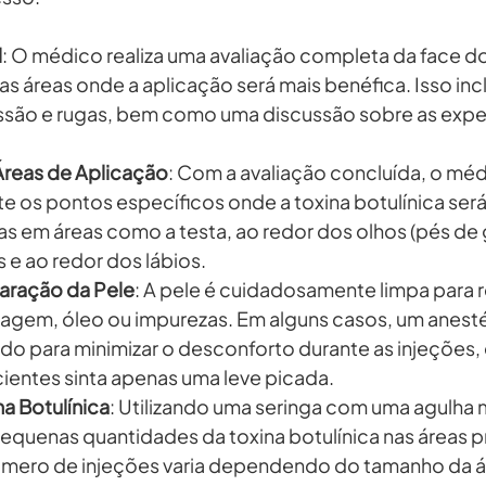
l
: O médico realiza uma avaliação completa da face d
 as áreas onde a aplicação será mais benéfica. Isso inclu
essão e rugas, bem como uma discussão sobre as expe
reas de Aplicação
: Com a avaliação concluída, o mé
os pontos específicos onde a toxina botulínica será 
as em áreas como a testa, ao redor dos olhos (pés de g
 e ao redor dos lábios.
aração da Pele
: A pele é cuidadosamente limpa para 
agem, óleo ou impurezas. Em alguns casos, um anesté
do para minimizar o desconforto durante as injeções,
ientes sinta apenas uma leve picada.
na Botulínica
: Utilizando uma seringa com uma agulha mu
equenas quantidades da toxina botulínica nas áreas 
mero de injeções varia dependendo do tamanho da ár