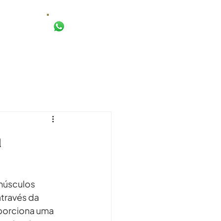
AGENDAR AVALIAÇÃO
TO
a
músculos 
através da 
oporciona uma 