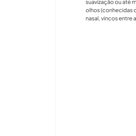
suavização ou até m
olhos (conhecidas c
nasal, vincos entre