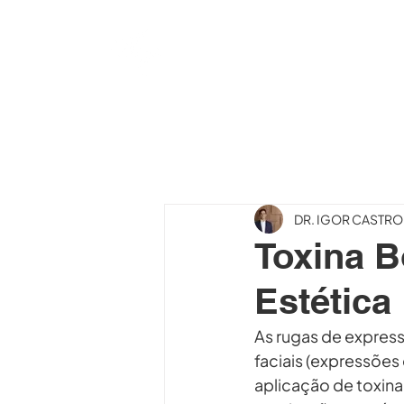
DR. IGOR
CASTRO
CIRURGIA PLÁSTICA
DR. IGOR CASTR
Toxina B
Estética
As rugas de expres
faciais (expressões 
aplicação de toxina