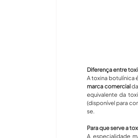
Diferença entre tox
A toxina botulínica
marca comercial
 d
equivalente da toxi
(disponível para co
se.
Para que serve a tox