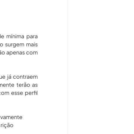
e mínima para 
ão surgem mais 
ão apenas com 
ue já contraem 
ente terão as 
om esse perfil 
tivamente 
rição 