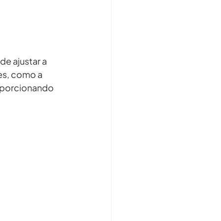
e ajustar a 
es, como a 
roporcionando 