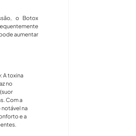
ssão, o Botox 
requentemente 
e pode aumentar 
e
: A toxina 
az no 
(suor 
as. Com a 
notável na 
nforto e a 
ientes.