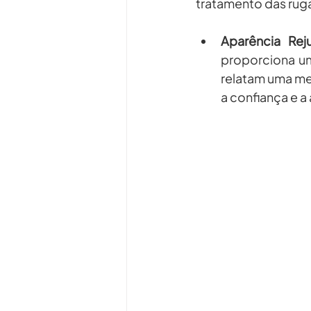
tratamento das ruga
Aparência Rej
proporciona um
relatam uma mel
a confiança e a