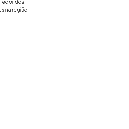
 redor dos 
s na região 