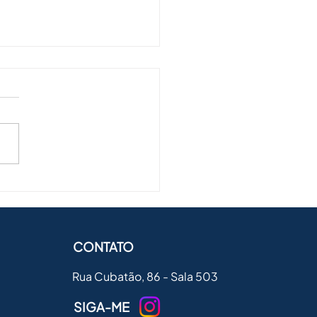
 o valor da
aspiração em 2025?
CONTATO
Rua Cubatão, 86 - Sala 503
SIGA-ME