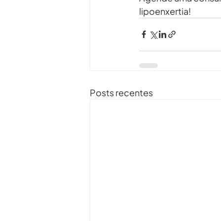
lipoenxertia!
Posts recentes