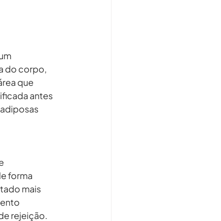
um 
a do corpo, 
área que 
ficada antes 
 adiposas 
e 
de forma 
ltado mais 
ento 
e rejeição.