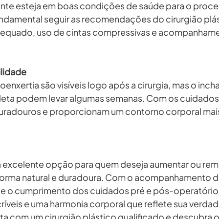
iente esteja em boas condições de saúde para o proc
fundamental seguir as recomendações do cirurgião plás
dequado, uso de cintas compressivas e acompanham
ilidade
oenxertia são visíveis logo após a cirurgia, mas o incha
eta podem levar algumas semanas. Com os cuidados
duradouros e proporcionam um contorno corporal mai
ma excelente opção para quem deseja aumentar ou remo
forma natural e duradoura. Com o acompanhamento de
 e o cumprimento dos cuidados pré e pós-operatórios,
ríveis e uma harmonia corporal que reflete sua verdade
a com um cirurgião plástico qualificado e descubra o