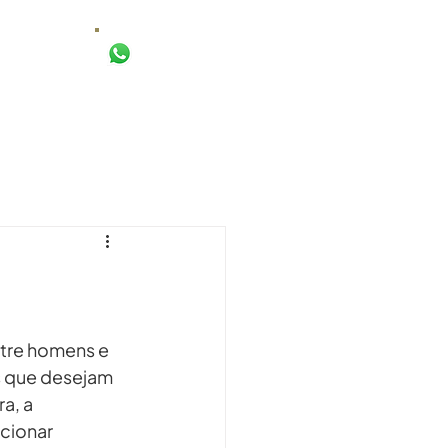
AGENDAR AVALIAÇÃO
TO
tre homens e 
s que desejam 
a, a 
cionar 