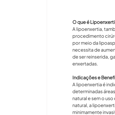
O que é Lipoenxert
A lipoenxertia, ta
procedimento cirúr
por meio da lipoasp
necessita de aument
de ser reinserida, 
enxertadas.
Indicações e Benef
A lipoenxertia é in
determinadas áreas 
natural e sem o uso 
natural, a lipoenx
minimamente invasi