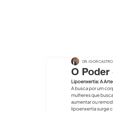
DR. IGOR
CASTRO
CIRURGIA PLÁSTICA
DR. IGOR CASTR
O Poder
Lipoenxertia: A Art
A busca por um cor
mulheres que busca
aumentar ou remodel
lipoenxertia surge 