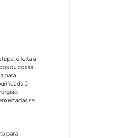
apa, é feita a 
cos ou coxas, 
a para 
rificada é 
rurgião 
 enxertadas se 
ta para 