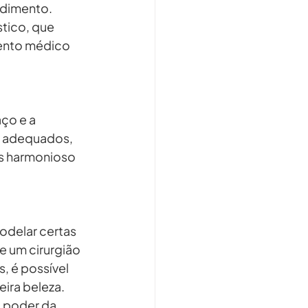
edimento. 
tico, que 
ento médico 
ço e a 
 adequados, 
s harmonioso 
delar certas 
 um cirurgião 
 é possível 
ira beleza. 
 poder da 