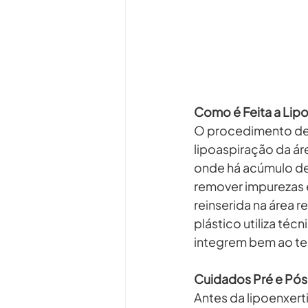
Como é Feita a Lipo
O procedimento de l
lipoaspiração da á
onde há acúmulo de
remover impurezas e
reinserida na área 
plástico utiliza téc
integrem bem ao te
Cuidados Pré e Pó
Antes da lipoenxert