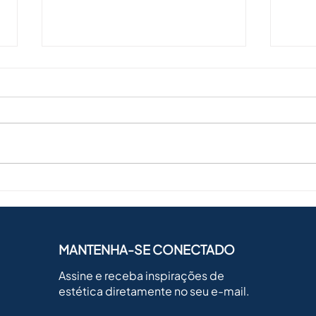
Melhorar o Volume das
Qual
Mamas
lipo
MANTENHA-SE CONECTADO
Assine e receba inspirações de
estética diretamente no seu e-mail.