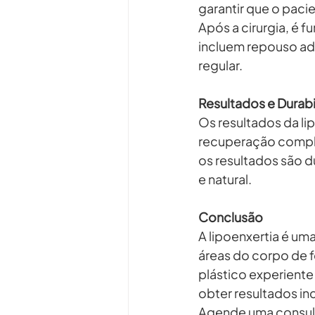
garantir que o pac
Após a cirurgia, é 
incluem repouso a
regular.
Resultados e Durab
Os resultados da lip
recuperação compl
os resultados são 
e natural.
Conclusão
A lipoenxertia é u
áreas do corpo de 
plástico experiente
obter resultados inc
Agende uma consult