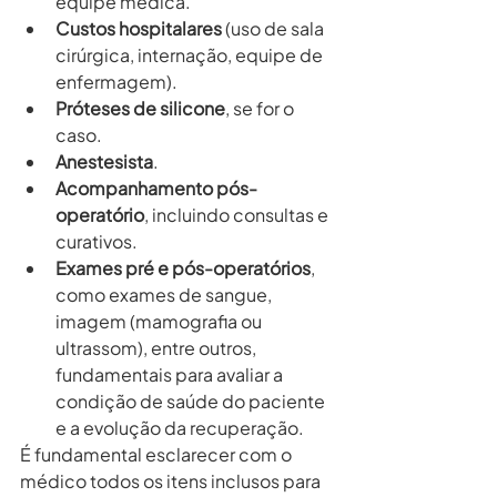
equipe médica.
Custos hospitalares
 (uso de sala 
cirúrgica, internação, equipe de 
enfermagem).
Próteses de silicone
, se for o 
caso.
Anestesista
.
Acompanhamento pós-
operatório
, incluindo consultas e 
curativos.
Exames pré e pós-operatórios
, 
como exames de sangue, 
imagem (mamografia ou 
ultrassom), entre outros, 
fundamentais para avaliar a 
condição de saúde do paciente 
e a evolução da recuperação.
É fundamental esclarecer com o 
médico todos os itens inclusos para 