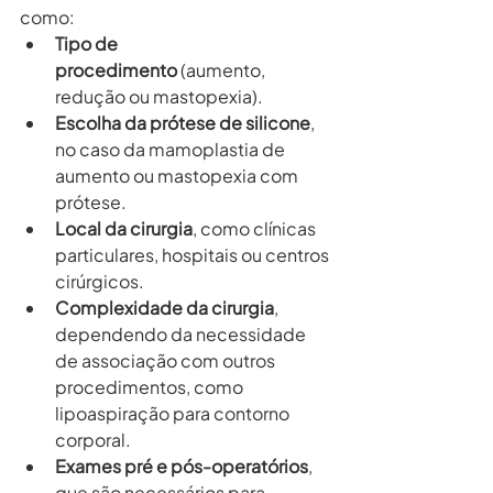
como:
Tipo de 
procedimento
 (aumento, 
redução ou mastopexia).
Escolha da prótese de silicone
, 
no caso da mamoplastia de 
aumento ou mastopexia com 
prótese.
Local da cirurgia
, como clínicas 
particulares, hospitais ou centros 
cirúrgicos.
Complexidade da cirurgia
, 
dependendo da necessidade 
de associação com outros 
procedimentos, como 
lipoaspiração para contorno 
corporal.
Exames pré e pós-operatórios
, 
que são necessários para 