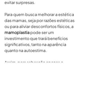
evitar surpresas.
Para quem busca melhorar a estética 
das mamas, seja por razões estéticas 
ou para aliviar desconfortos físicos, a 
mamoplastia
 pode ser um 
investimento que trará benefícios 
significativos, tanto na aparência 
quanto na autoestima. 
Assim, para saber não apenas o 
preço da mamoplastia em 2024, 
mas o valor da cirurgia para o seu 
caso, busque uma avaliação com 
Dr. 
Igor Castro.