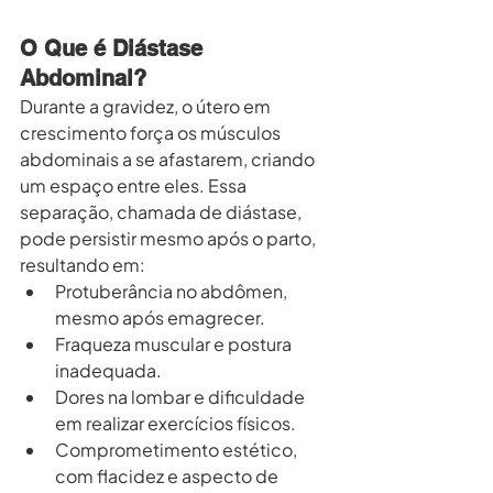
O Que é Diástase 
Abdominal?
Durante a gravidez, o útero em 
crescimento força os músculos 
abdominais a se afastarem, criando 
um espaço entre eles. Essa 
separação, chamada de diástase, 
pode persistir mesmo após o parto, 
resultando em:
Protuberância no abdômen, 
mesmo após emagrecer.
Fraqueza muscular e postura 
inadequada.
Dores na lombar e dificuldade 
em realizar exercícios físicos.
Comprometimento estético, 
com flacidez e aspecto de 