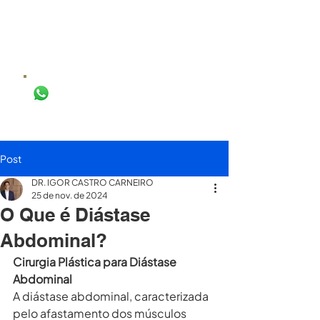
DR. IGOR
CASTRO
CIRURGIA PLÁSTICA
AGENDAR AVALIAÇÃO
Post
DR. IGOR CASTRO CARNEIRO
25 de nov. de 2024
O Que é Diástase
Abdominal?
Cirurgia Plástica para Diástase 
Abdominal
A diástase abdominal, caracterizada 
pelo afastamento dos músculos 