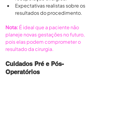
Expectativas realistas sobre os 
resultados do procedimento.
Nota:
 É ideal que a paciente não 
planeje novas gestações no futuro, 
pois elas podem comprometer o 
resultado da cirurgia.
Cuidados Pré e Pós-
Operatórios
Antes da Cirurgia:
 Realizar 
exames laboratoriais e de 
imagem, interromper o uso de 
certos medicamentos e seguir 
orientações médicas 
específicas.
Após a Cirurgia:
 Usar cintas 
modeladoras, evitar esforço 